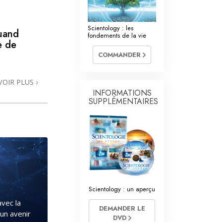
La communication
Scientology : les
quand
fondements de la vie
e de
COMMANDER
VOIR PLUS
INFORMATIONS
SUPPLÉMENTAIRES
Scientology : un aperçu
avec la
DEMANDER LE
un avenir
DVD