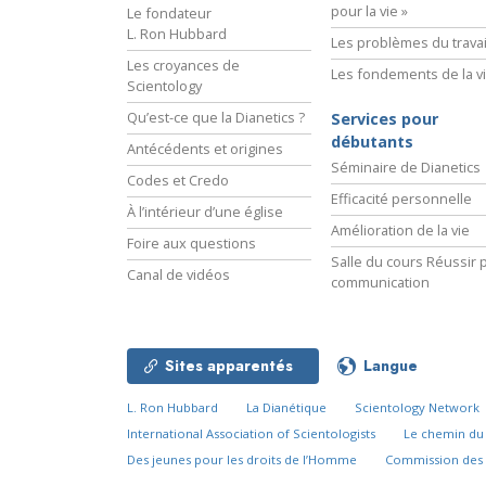
pour la vie »
Le fondateur
L. Ron Hubbard
Les problèmes du travai
Les croyances de
Les fondements de la v
Scientology
Qu’est-ce que la Dianetics ?
Services pour
débutants
Antécédents et origines
Séminaire de Dianetics
Codes et Credo
Efficacité personnelle
À l’intérieur d’une église
Amélioration de la vie
Foire aux questions
Salle du cours Réussir p
Canal de vidéos
communication
Sites apparentés
Langue
L. Ron Hubbard
La Dianétique
Scientology Network
International Association of Scientologists
Le chemin d
Des jeunes pour les droits de l’Homme
Commission des 