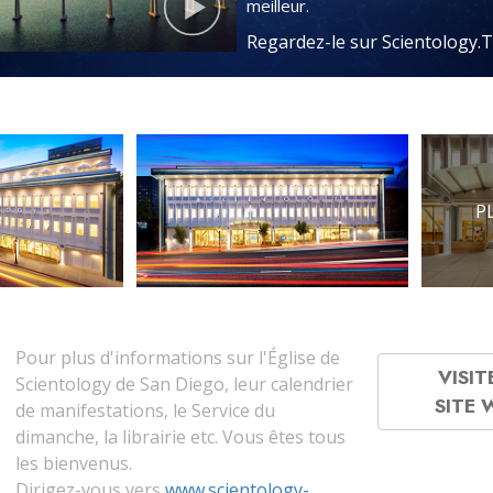
meilleur.
Regardez-le sur Scientology.
P
Pour plus d'informations sur l'Église de
VISIT
Scientology de San Diego, leur calendrier
SITE
de manifestations, le Service du
dimanche, la librairie etc. Vous êtes tous
les bienvenus.
Dirigez-vous vers
www.scientology-