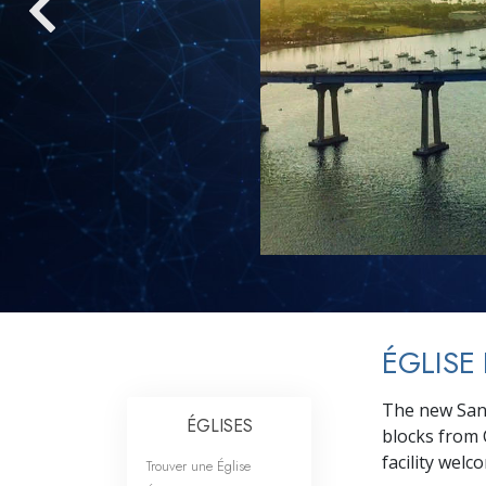
Qu’est-ce que la gran
ÉGLISE
The new San 
ÉGLISES
blocks from 
facility wel
Trouver une Église