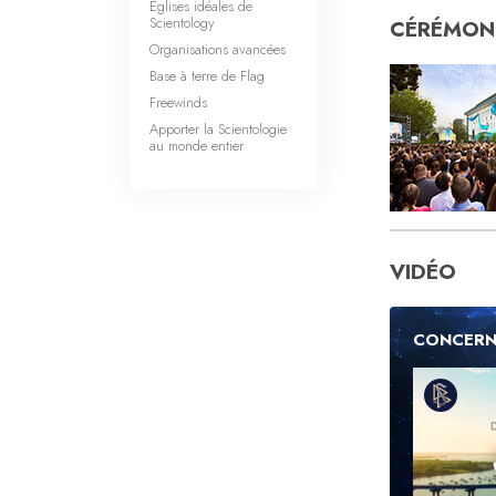
Églises idéales de
Scientology
CÉRÉMONI
Organisations avancées
Base à terre de Flag
Freewinds
Apporter la Scientologie
au monde entier
VIDÉO
CONCERN