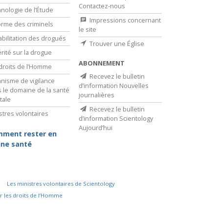
Contactez-nous
nologie de l’Étude
Impressions concernant
rme des criminels
le site
bilitation des drogués
Trouver une Église
érité sur la drogue
ABONNEMENT
droits de l’Homme
Recevez le bulletin
nisme de vigilance
d’information Nouvelles
 le domaine de la santé
journalières
tale
Recevez le bulletin
stres volontaires
d’information Scientology
Aujourd’hui
ment rester en
ne santé
Les ministres volontaires de Scientology
r les droits de l’Homme