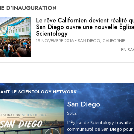
E D’
INAUGURATION
Le rêve Californien devient réalité 
San Diego ouvre une nouvelle Églis
Scientology
19 NOVEMBRE 2016
SAN DIEGO, CALIFORNIE
•
EN SA
ANT LE SCIENTOLOGY NETWORK
San Diego
S
6
·E
2
L’Église de Scientology travaille 
communauté de San Diego pour 