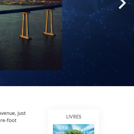
L’échelle des tons émotionnels
Réponses aux drogues
Les enfants
Des outils pour le monde du travail
L’éthique et les conditions
La raison de l’oppression
Les investigations
Les fondements de l’organisation
Les fondements des relations publiques
Cibles et buts
venue, just
LIVRES
are-foot
La technologie de l’étude