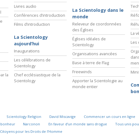
Livres audio
Tech
La Scientology dans le
l
Conférences d’introduction
Réfo
monde
ie
Releveur de coordonnées
Films d’introduction
Réha
des Églises
La v
La Scientology
Églises idéales de
Les 
aujourd’hui
Scientology
Inaugurations
Orga
Organisations avancées
dans
Les célébrations de
Base à terre de Flag
men
Scientology
Freewinds
Mini
ar la
Chef ecclésiastique de la
Scientology
Apporter la Scientologie au
Com
monde entier
bon
Scientology Religion
David Miscavige
Commencer un cours en ligne
u bonheur
Narconon
En faveur d’un monde sans drogue
Tous unis pou
Citoyens pour les Droits de l’Homme