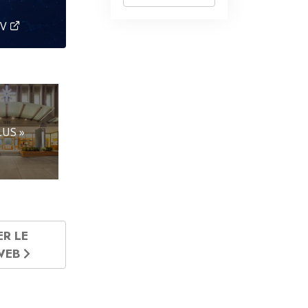
TV
LUS »
ER LE
 WEB