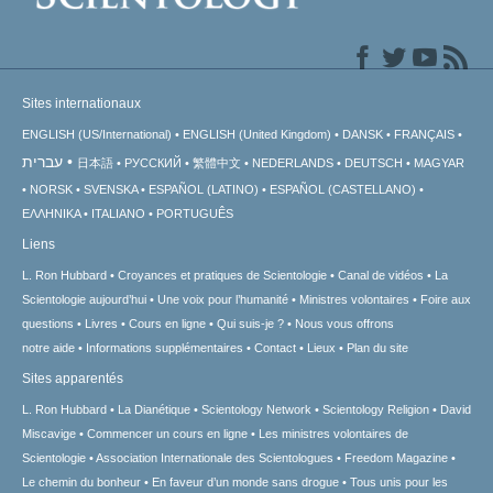
Sites internationaux
ENGLISH (US/International)
ENGLISH (United Kingdom)
DANSK
FRANÇAIS
עברית
日本語
РУССКИЙ
繁體中文
NEDERLANDS
DEUTSCH
MAGYAR
NORSK
SVENSKA
ESPAÑOL (LATINO)
ESPAÑOL (CASTELLANO)
ΕΛΛΗΝΙΚA
ITALIANO
PORTUGUÊS
Liens
L. Ron Hubbard
Croyances et pratiques de Scientologie
Canal de vidéos
La
Scientologie aujourd’hui
Une voix pour l’humanité
Ministres volontaires
Foire aux
questions
Livres
Cours en ligne
Qui suis-je ?
Nous vous offrons
notre aide
Informations supplémentaires
Contact
Lieux
Plan du site
Sites apparentés
L. Ron Hubbard
La Dianétique
Scientology Network
Scientology Religion
David
Miscavige
Commencer un cours en ligne
Les ministres volontaires de
Scientologie
Association Internationale des Scientologues
Freedom Magazine
Le chemin du bonheur
En faveur d’un monde sans drogue
Tous unis pour les