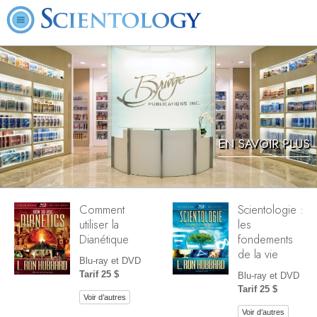
EN SAVOIR PLUS
Comment
Scientologie :
utiliser la
les
Dianétique
fondements
de la vie
Blu-ray et DVD
Tarif 25 $
Blu-ray et DVD
Tarif 25 $
Voir d’autres
Voir d’autres