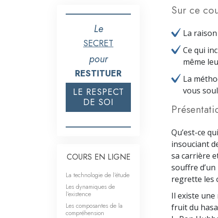
Sur ce cou
Le
La raison
SECRET
Ce qui inc
pour
même leur
RESTITUER
La méthod
vous soul
LE RESPECT
DE SOI
Présentati
Qu’est-ce qu
insouciant d
sa carrière 
COURS EN LIGNE
souffre d’un
La technologie de l’étude
regrette les c
Les dynamiques de
l’existence
Il existe une
Les composantes de la
fruit du hasa
compréhension