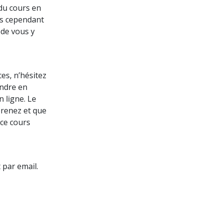
du cours en
ns cependant
 de vous y
es, n’hésitez
indre en
 ligne. Le
prenez et que
 ce cours
t par
email.