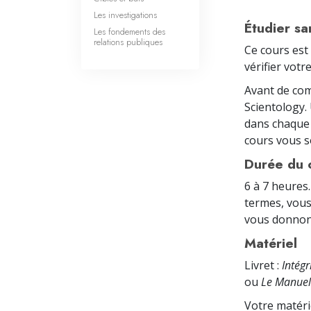
Les investigations
Étudier san
Les fondements des
relations publiques
Ce cours est
vérifier vot
Avant de com
Scientology.
dans chaque 
cours vous so
Durée du 
6 à 7 heures.
termes, vous
vous donnon
Matériel
Livret :
Intégr
ou
Le Manuel
Votre matéri