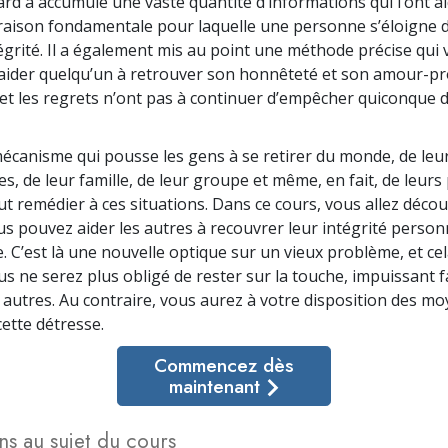
rd a accumulé une vaste quantité d’informations qui l’ont ai
 raison fondamentale pour laquelle une personne s’éloigne d
égrité. Il a également mis au point une méthode précise qui
aider quelqu’un à retrouver son honnêteté et son amour-pr
 et les regrets n’ont pas à continuer d’empêcher quiconque 
 mécanisme qui pousse les gens à se retirer du monde, de leu
es, de leur famille, de leur groupe et même, en fait, de leur
ut remédier à ces situations. Dans ce cours, vous allez décou
 pouvez aider les autres à recouvrer leur intégrité personn
e. C’est là une nouvelle optique sur un vieux problème, et cel
s ne serez plus obligé de rester sur la touche, impuissant f
 autres. Au contraire, vous aurez à votre disposition des m
cette détresse.
Commencez dès
maintenant
ns au sujet du cours