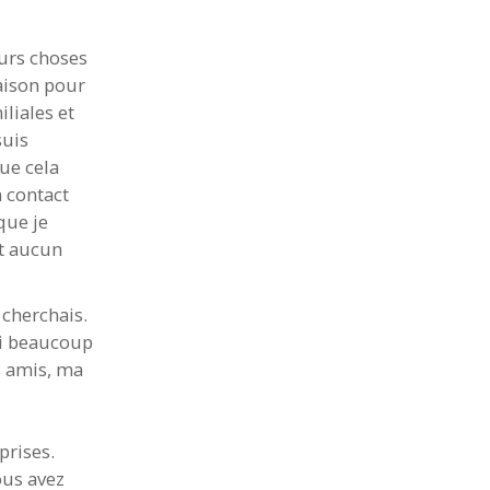
ieurs choses
aison pour
liales et
suis
ue cela
n contact
que je
it aucun
e cherchais.
ai beaucoup
es amis, ma
prises.
ous avez