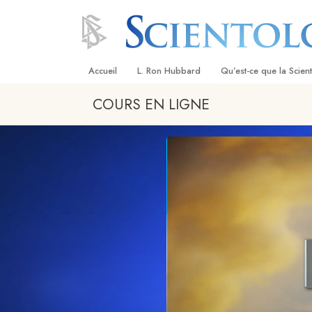
Accueil
L. Ron Hubbard
Qu’est-ce que la Scien
COURS EN LIGNE
Croyances et pratique
Credos et Codes de Sc
Les scientologues et la
Rencontrez un sciento
À l’intérieur d’une égli
Les principes de base 
Scientologie
La Dianétique : Une in
Amour et haine –