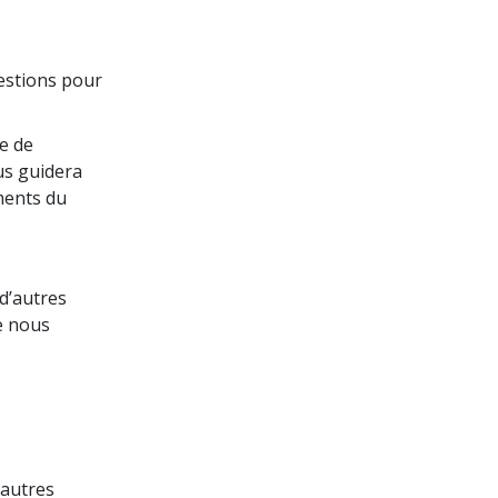
uestions pour
e de
us guidera
ments du
 d’autres
e nous
’autres