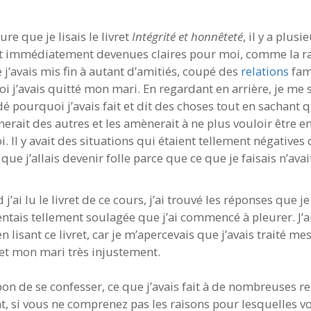
re que je lisais le livret
Intégrité et honnêteté
, il y a plus
t immédiatement devenues claires pour moi, comme la r
 j’avais mis fin à autant d’amitiés, coupé des
relations
fami
i j’avais quitté mon mari. En regardant en arrière, je me 
 pourquoi j’avais fait et dit des choses tout en sachant q
nerait des autres et les amènerait à ne plus vouloir être e
. Il y avait des situations qui étaient tellement négatives 
que j’allais devenir folle parce que ce que je faisais n’ava
j’ai lu le livret de ce cours, j’ai trouvé les réponses que j
entais tellement soulagée que j’ai commencé à pleurer. J’
n lisant ce livret, car je m’apercevais que j’avais traité m
 et mon mari très injustement.
 bon de se confesser, ce que j’avais fait à de nombreuses re
t, si vous ne comprenez pas les raisons pour lesquelles v