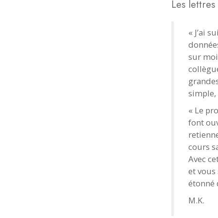
Les lettre
« J’ai s
données 
sur moi
collègu
grandes
simple, 
« Le pro
font ou
retienn
cours s
Avec ce
et vous 
étonné 
M.K.