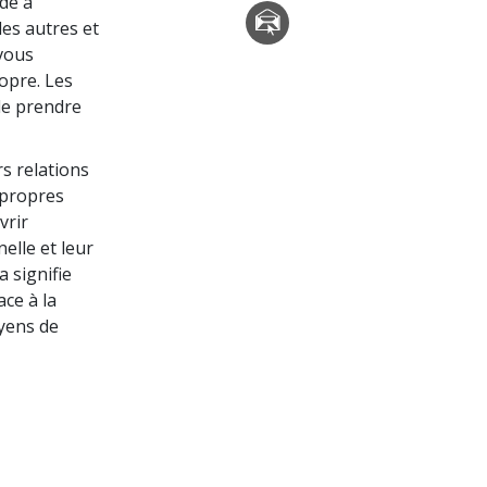
dé à
es autres et
 vous
opre. Les
de prendre
rs relations
s propres
vrir
elle et leur
a signifie
ace à la
oyens de