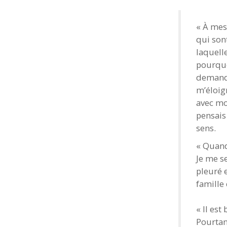
« À mesu
qui son
laquelle
pourquo
demandé
m’éloig
avec moi
pensais 
sens.
« Quand 
Je me s
pleuré e
famille
« Il est
Pourtan