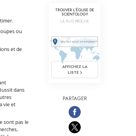
La communication
TROUVER L’ÉGLISE DE
SCIENTOLOGY
timer.
LA PLUS PROCHE
 groupes ou
ions et de
AFFICHEZ LA
LISTE
ant
éussit dans
autres
PARTAGER
 vie et
e sont pas le
cherches,