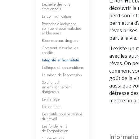
L. Ron Hubba
L’échelle des tons
découvrir la
émotionnels
perd son int
La communication
permettra d’
Procédés d’assistance
spirituelle pour maladies
rêves brisés
et blessures
part à la vie.
Réponses aux drogues
Comment résoudre les
Il existe un
conflits
avec les autr
Intégrité et honnêteté
rêves. On pe
L’éthique et les conditions
comment vous
La raison de l’oppression
goût de la vi
Solutions à
aussi que vou
un environnement
dangereux
détresse des
Le mariage
mettre fin à 
Les enfants
Des outils pour le monde
du travail
Les fondements
de l’organisation
Informatio
Cibles et buts