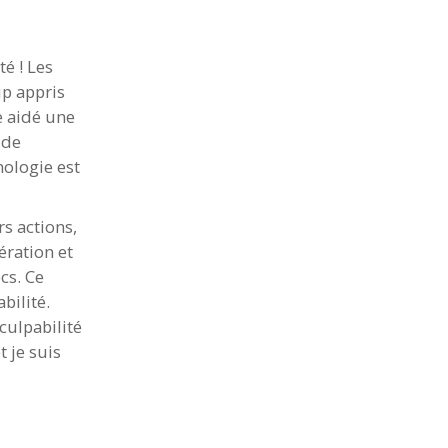
té ! Les
up appris
e aidé une
 de
nologie est
rs actions,
ération et
cs. Ce
bilité.
culpabilité
t je suis