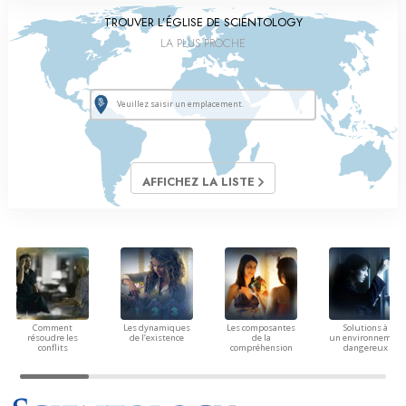
TROUVER L’ÉGLISE DE SCIENTOLOGY
LA PLUS PROCHE
AFFICHEZ LA LISTE
Comment
Les dynamiques
Les composantes
Solutions à
résoudre les
de l’existence
de la
un environnement
conflits
compréhension
dangereux