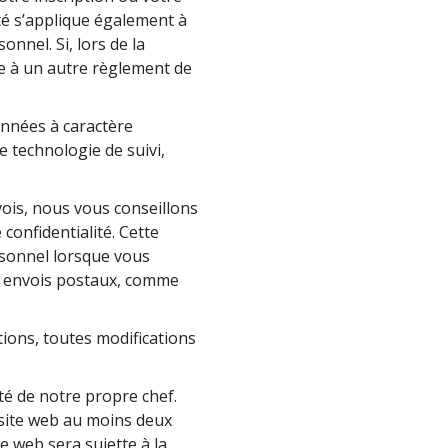
L’échelle des tons émotionnels
ité s’applique également à
nnel. Si, lors de la
Réponses aux drogues
ce à un autre règlement de
Les enfants
onnées à caractère
Des outils pour le monde du travail
 technologie de suivi,
L’éthique et les conditions
ois, nous vous conseillons
La raison de l’oppression
 confidentialité. Cette
Les investigations
rsonnel lorsque vous
ois envois postaux, comme
Les fondements de l’organisation
Les fondements des relations publiques
tions, toutes modifications
Cibles et buts
té de notre propre chef.
La technologie de l’étude
site web au moins deux
e web sera sujette à la