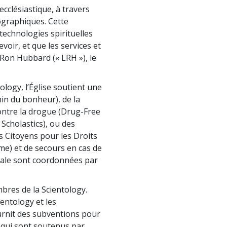
ecclésiastique, à travers
graphiques. Cette
 technologies spirituelles
voir, et que les services et
 Ron Hubbard (« LRH »), le
ology, l’Église soutient une
in du bonheur), de la
contre la drogue (Drug-Free
 Scholastics), ou des
 Citoyens pour les Droits
me) et de secours en cas de
iale sont coordonnées par
mbres de la Scientology.
ientology et les
urnit des subventions pour
 qui sont soutenus par