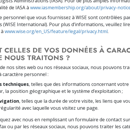
ogists Administrations (IASA). Pour de plus amples information
alité de IASA à
www.iasmembership.org/about/privacy-notice
 personnel que vous fournissez à WISE sont contrôlées par 
 (WISE International). Pour plus d’informations, veuillez lire
E à
www.wise.org/en_US/feature/legal/privacy.html
.
T CELLES DE VOS DONNÉES À CARA
 NOUS TRAITONS ?
de nos sites web ou nos réseaux sociaux, nous pouvons trai
 caractère personnel :
s techniques
, telles que des informations concernant votre a
r, la position géographique et le système d’exploitation ;
vigation
, telles que la durée de votre visite, les liens que v
 régularité avec laquelle vous visitez une page.
ez avec nous en remplissant un formulaire de contact sur l
 fax ou par les réseaux sociaux, nous pouvons traiter les ca