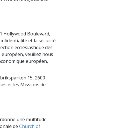
La communication
6331 Hollywood Boulevard,
identialité et la sécurité
ection ecclésiastique des
e européen, veuillez nous
ce économique européen,
abriksparken 15, 2600
ses et les Missions de
coordonne une multitude
tionale de
Church of