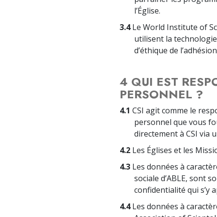
l’Église.
3.4
Le World Institute of S
utilisent la technolog
d’éthique de l’adhésion
4 QUI EST RES
PERSONNEL ?
4.1
CSI agit comme le resp
personnel que vous fou
directement à CSI via u
4.2
Les Églises et les Miss
4.3
Les données à caractèr
sociale d’ABLE, sont so
confidentialité qui s’y 
4.4
Les données à caractère