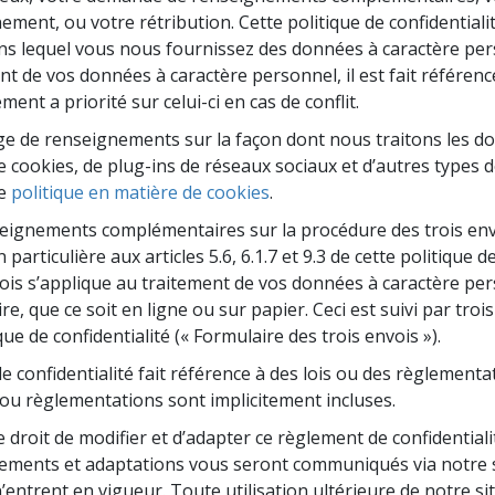
deur ?
ement, ou votre rétribution. Cette politique de confidential
ns lequel vous nous fournissez des données à caractère perso
ent de vos données à caractère personnel, il est fait référen
ement a priorité sur celui-ci en cas de conflit.
e de renseignements sur la façon dont nous traitons les d
cookies, de plug-ins de réseaux sociaux et d’autres types de
re
politique en matière de cookies
.
seignements complémentaires sur la procédure des trois env
particulière aux articles 5.6, 6.1.7 et 9.3 de cette politique de
ois s’applique au traitement de vos données à caractère pe
e, que ce soit en ligne ou sur papier. Ceci est suivi par tr
que de confidentialité (« Formulaire des trois envois »).
 confidentialité fait référence à des lois ou des règlementa
s ou règlementations sont implicitement incluses.
droit de modifier et d’adapter ce règlement de confidentiali
gements et adaptations vous seront communiqués via notre 
’entrent en vigueur. Toute utilisation ultérieure de notre sit