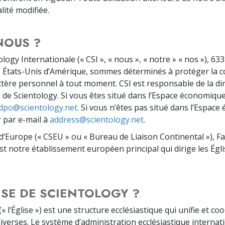
lité modifiée.
NOUS ?
ology Internationale (« CSI », « nous », « notre » « nos »), 
 États-Unis d’Amérique, sommes déterminés à protéger la conf
tère personnel à tout moment. CSI est responsable de la dir
s de Scientology. Si vous êtes situé dans l’Espace économiqu
dpo@scientology.net
. Si vous n’êtes pas situé dans l’Espa
r par e-mail à
address@scientology.net
.
 d’Europe (« CSEU » ou « Bureau de Liaison Continental »), F
t notre établissement européen principal qui dirige les Égli
.
LISE DE SCIENTOLOGY ?
(« l’Église ») est une structure ecclésiastique qui unifie et 
 diverses. Le système d’administration ecclésiastique interna