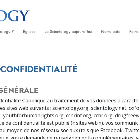
tology ?
Églises
La Scientology aujourd’hui
Notre aide
Foire
s
Trouver une Église
Inaugurations
Le chemin du bonheu
Antéc
Liv
ientologie
Églises idéales de Scientology
Les célébrations de Scientology
Applied Scholastics
À l’i
Liv
 CONFIDENTIALITÉ
 Scientologie
Organisations avancées
David Miscavige — Chef ecclésiastique
Criminon
L’org
con
de la Scientology
logue
Base à terre de Flag
Narconon
Film
 GÉNÉRALE
se
Freewinds
La vérité sur la drog
Ser
identialité s’applique au traitement de vos données à caract
 des sites web suivants : scientology.org, scientology.net, oxf
de la
Apporter la Scientologie au monde
Tous unis pour les d
entier
, youthforhumanrights.org, cchrint.org, cchr.org, drugfreew
La Commission des C
que de confidentialité est publié (« sites web »), vos communi
troduction
Droits de l’Homme
t au moyen de nos réseaux sociaux (tels que Facebook, Twitte
gieux, votre demande de renseignements complémentaires, vo
Les ministres volonta