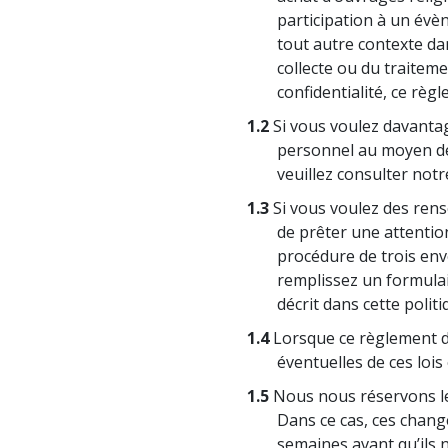
Qu’est-ce que la gran
participation à un évèn
tout autre contexte da
collecte ou du traitem
confidentialité, ce règl
1.2
Si vous voulez davantag
personnel au moyen de 
veuillez consulter not
1.3
Si vous voulez des ren
de prêter une attention 
procédure de trois env
remplissez un formulair
décrit dans cette politi
1.4
Lorsque ce règlement de
éventuelles de ces loi
1.5
Nous nous réservons le 
Dans ce cas, ces chan
semaines avant qu’ils n