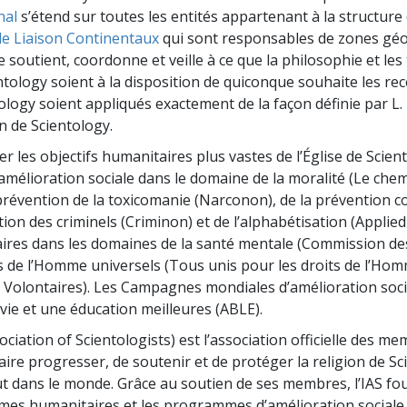
nal
s’étend sur toutes les entités appartenant à la structure 
e Liaison Continentaux
qui sont responsables de zones géo
e soutient, coordonne et veille à ce que la philosophie et les
ntology soient à la disposition de quiconque souhaite les rece
ology soient appliqués exactement de la façon définie par L.
n de Scientology.
er les objectifs humanitaires plus vastes de l’Église de Scient
mélioration sociale dans le domaine de la moralité (Le chem
a prévention de la toxicomanie (Narconon), de la prévention 
ation des criminels (Criminon) et de l’alphabétisation (Applied
es dans les domaines de la santé mentale (Commission des
s de l’Homme universels (Tous unis pour les droits de l’Hom
s Volontaires). Les Campagnes mondiales d’amélioration soc
vie et une éducation meilleures (ABLE).
ociation of Scientologists) est l’association officielle des me
faire progresser, de soutenir et de protéger la religion de Sc
ut dans le monde. Grâce au soutien de ses membres, l’IAS fo
mes humanitaires et les programmes d’amélioration sociale