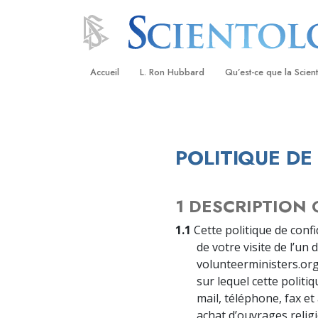
Accueil
L. Ron Hubbard
Qu’est-ce que la Scien
Croyances et pratique
Credos et Codes de Sc
POLITIQUE DE
Les scientologues et la
Rencontrez un sciento
1 DESCRIPTION
À l’intérieur d’une égli
1.1
Cette politique de conf
de votre visite de l’un
Les principes de base 
Scientologie
volunteerministers.org
sur lequel cette politi
La Dianétique : Une in
mail, téléphone, fax e
achat d’ouvrages reli
Amour et haine –