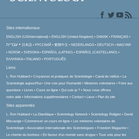
Sites internationaux
ENGLISH (US/International)
ENGLISH (United Kingdom)
DANSK
FRANÇAIS
עברית
日本語
РУССКИЙ
繁體中文
NEDERLANDS
DEUTSCH
MAGYAR
NORSK
SVENSKA
ESPAÑOL (LATINO)
ESPAÑOL (CASTELLANO)
ΕΛΛΗΝΙΚA
ITALIANO
PORTUGUÊS
Liens
L. Ron Hubbard
Croyances et pratiques de Scientologie
Canal de vidéos
La
Scientologie aujourd’hui
Une voix pour l’humanité
Ministres volontaires
Foire aux
questions
Livres
Cours en ligne
Qui suis-je ?
Nous vous offrons
notre aide
Informations supplémentaires
Contact
Lieux
Plan du site
Sites apparentés
L. Ron Hubbard
La Dianétique
Scientology Network
Scientology Religion
David
Miscavige
Commencer un cours en ligne
Les ministres volontaires de
Scientologie
Association Internationale des Scientologues
Freedom Magazine
Le chemin du bonheur
En faveur d’un monde sans drogue
Tous unis pour les