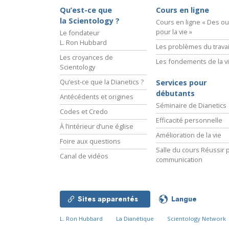
Qu’est-ce que
Cours en ligne
la Scientology ?
Cours en ligne « Des out
pour la vie »
Le fondateur
L. Ron Hubbard
Les problèmes du travai
Les croyances de
Les fondements de la v
Scientology
Qu’est-ce que la Dianetics ?
Services pour
débutants
Antécédents et origines
Séminaire de Dianetics
Codes et Credo
Efficacité personnelle
À l’intérieur d’une église
Amélioration de la vie
Foire aux questions
Salle du cours Réussir p
Canal de vidéos
communication
Sites apparentés
Langue
L. Ron Hubbard
La Dianétique
Scientology Network