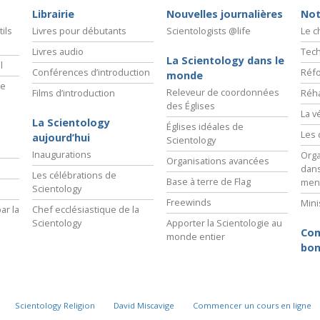
Librairie
Nouvelles journalières
Not
ils
Livres pour débutants
Scientologists @life
Le 
Livres audio
Tech
La Scientology dans le
l
Conférences d’introduction
Réfo
monde
ie
Releveur de coordonnées
Films d’introduction
Réha
des Églises
La v
La Scientology
Églises idéales de
Les 
aujourd’hui
Scientology
Inaugurations
Orga
Organisations avancées
dans
Les célébrations de
Base à terre de Flag
men
Scientology
Freewinds
Mini
ar la
Chef ecclésiastique de la
Scientology
Apporter la Scientologie au
Com
monde entier
bon
Scientology Religion
David Miscavige
Commencer un cours en ligne