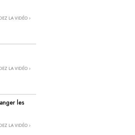
L’échelle des tons émotionnels
Réponses aux drogues
DEZ LA VIDÉO
Les enfants
Des outils pour le monde du travail
L’éthique et les conditions
La raison de l’oppression
DEZ LA VIDÉO
Les investigations
Les fondements de l’organisation
Les fondements des relations publiques
anger les
Cibles et buts
La technologie de l’étude
DEZ LA VIDÉO