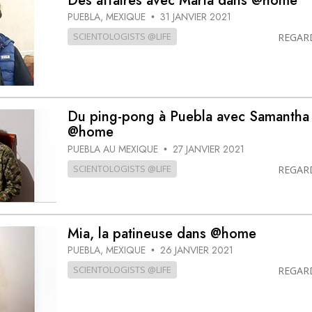
Des affaires avec María dans @home
PUEBLA, MEXIQUE
31 JANVIER 2021
•
SCIENTOLOGISTS @LIFE
REGAR
Du ping-pong à Puebla avec Samantha
@home
PUEBLA AU MEXIQUE
27 JANVIER 2021
•
SCIENTOLOGISTS @LIFE
REGAR
Mia, la patineuse dans @home
PUEBLA, MEXIQUE
26 JANVIER 2021
•
SCIENTOLOGISTS @LIFE
REGAR