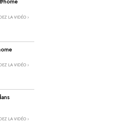
s @home
L’échelle des tons émotionnels
Réponses aux drogues
DEZ LA VIDÉO
Les enfants
Des outils pour le monde du travail
@home
L’éthique et les conditions
La raison de l’oppression
DEZ LA VIDÉO
Les investigations
Les fondements de l’organisation
Les fondements des relations publiques
dans
Cibles et buts
La technologie de l’étude
DEZ LA VIDÉO