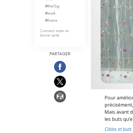
Qu’est-ce que la gran
@theOrg
@work
@home
Comment rester en
bonne santé
PARTAGER
Pour amélior
précisément,
Mais avant de
les buts qu’el
Cibles et buts