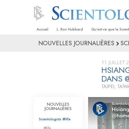
Accueil
L. Ron Hubbard
Qu’est-ce que la Scien
NOUVELLES JOURNALIÈRES
SC
Croyances et pratique
Credos et Codes de Sc
11 JUILLET 
Les scientologues et la
HSIANG
DANS 
Rencontrez un sciento
TAIPEI, TAÏ
À l’intérieur d’une égli
Les principes de base 
NOUVELLES
Scientologie
JOURNALIÈRES
La Dianétique : Une in
Scientologists @life
@life
Amour et haine –