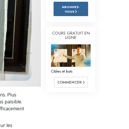
L’échelle des tons émotionnels
ABONNEZ-
VOUS
Réponses aux drogues
Les enfants
COURS GRATUIT EN
Des outils pour le monde du travail
LIGNE
L’éthique et les conditions
La raison de l’oppression
Cibles et buts
Les investigations
COMMENCER
Les fondements de l’organisation
ns. Plus
Les fondements des relations publiques
s paisible.
Cibles et buts
fficacement
La technologie de l’étude
ur les