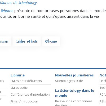
Manuel de Scientology
.
ts @home
présente de nombreuses personnes dans le monde 
écurité, en bonne santé et qui s’épanouissent dans la vie.
aïwan
Cibles et buts
@home
Librairie
Nouvelles journalières
Not
ils
Livres pour débutants
Scientologists @life
Le 
Livres audio
Tech
La Scientology dans le
l
Conférences d’introduction
Réfo
monde
ie
Releveur de coordonnées
Films d’introduction
Réha
des Églises