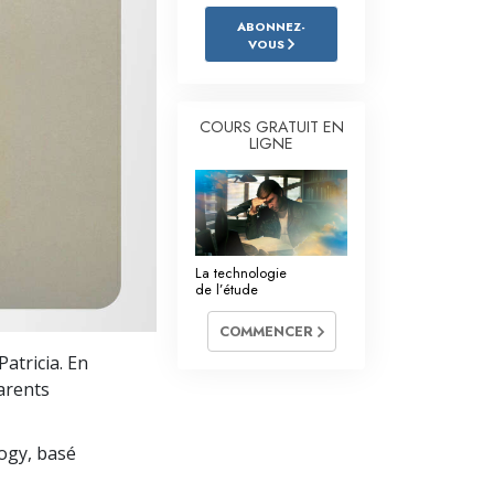
L’échelle des tons émotionnels
ABONNEZ-
VOUS
Réponses aux drogues
Les enfants
COURS GRATUIT EN
Des outils pour le monde du travail
LIGNE
L’éthique et les conditions
La raison de l’oppression
La technologie
Les investigations
de l’étude
Les fondements de l’organisation
COMMENCER
Patricia. En
Les fondements des relations publiques
arents
Cibles et buts
logy, basé
La technologie de l’étude