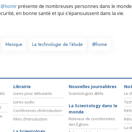
ts @home
présente de nombreuses personnes dans le monde 
écurité, en bonne santé et qui s’épanouissent dans la vie.
Mexique
La technologie de l’étude
@home
Librairie
Nouvelles journalières
Not
ils
Livres pour débutants
Scientologists @life
Le 
Livres audio
Tech
La Scientology dans le
l
Conférences d’introduction
Réfo
monde
ie
Releveur de coordonnées
Films d’introduction
Réha
des Églises
La v
La Scientology