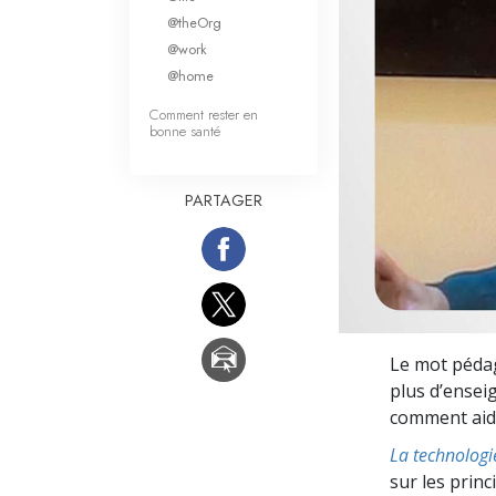
Qu’est-ce que la gran
@theOrg
@work
@home
Comment rester en
bonne santé
PARTAGER
Le mot pédago
plus d’ensei
comment aide
La technologi
sur les prin