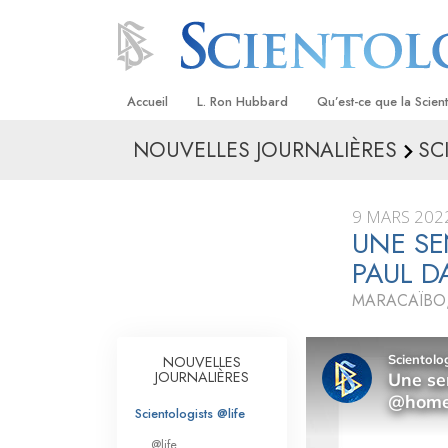
Accueil
L. Ron Hubbard
Qu’est-ce que la Scien
NOUVELLES JOURNALIÈRES
SC
Croyances et pratique
Credos et Codes de Sc
9 MARS 202
Les scientologues et la
UNE SE
PAUL 
Rencontrez un sciento
MARACAÏBO,
À l’intérieur d’une égli
Les principes de base 
NOUVELLES
Scientologie
JOURNALIÈRES
La Dianétique : Une in
Scientologists @life
@life
Amour et haine –