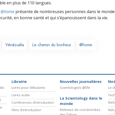
ible en plus de 110 langues.
ts @home
présente de nombreuses personnes dans le monde 
écurité, en bonne santé et qui s’épanouissent dans la vie.
Vénézuéla
Le chemin du bonheur
@home
Librairie
Nouvelles journalières
Not
ils
Livres pour débutants
Scientologists @life
Le 
Livres audio
Tech
La Scientology dans le
l
Conférences d’introduction
Réfo
monde
ie
Releveur de coordonnées
Films d’introduction
Réha
des Églises