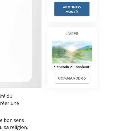
L’échelle des tons émotionnels
ABONNEZ-
VOUS
Réponses aux drogues
Les enfants
LIVRES
Des outils pour le monde du travail
L’éthique et les conditions
La raison de l’oppression
Le chemin du bonheur
Les investigations
COMMANDER
Les fondements de l’organisation
ité du
Les fondements des relations publiques
créer une
Cibles et buts
le bon sens
La technologie de l’étude
u sa religion.