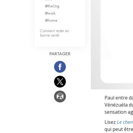
Qu’est-ce que la gran
@theOrg
@work
@home
Comment rester en
bonne santé
PARTAGER
Paul entre d
Vénézuéla du
sensation ag
Lisez
Le chem
qui peut être