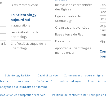
ie
Releveur de coordonnées
Films d’introduction
Réha
des Églises
La v
La Scientology
Églises idéales de
Les 
aujourd’hui
Scientology
Inaugurations
Orga
Organisations avancées
dans
Les célébrations de
Base à terre de Flag
men
Scientology
Freewinds
Mini
ar la
Chef ecclésiastique de la
Scientology
Apporter la Scientologie au
Com
monde entier
bon
Scientology Religion
David Miscavige
Commencer un cours en ligne
u bonheur
Narconon
En faveur d’un monde sans drogue
Tous unis pou
Citoyens pour les Droits de l’Homme
production et d’adaptation réservés.
Politique de confidentialité
•
Politique en