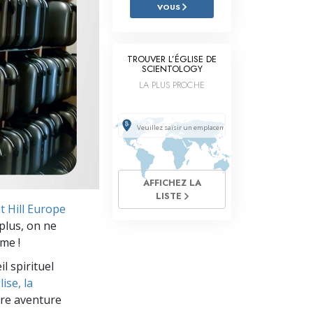
L’échelle des tons émotionnels
VOUS
Réponses aux drogues
TROUVER L’ÉGLISE DE
Les enfants
SCIENTOLOGY
LA PLUS PROCHE
Des outils pour le monde du travail
L’éthique et les conditions
La raison de l’oppression
Les investigations
AFFICHEZ LA
LISTE
Les fondements de l’organisation
t Hill Europe
plus, on ne
Les fondements des relations publiques
me !
Cibles et buts
l spirituel
ise, la
La technologie de l’étude
re aventure