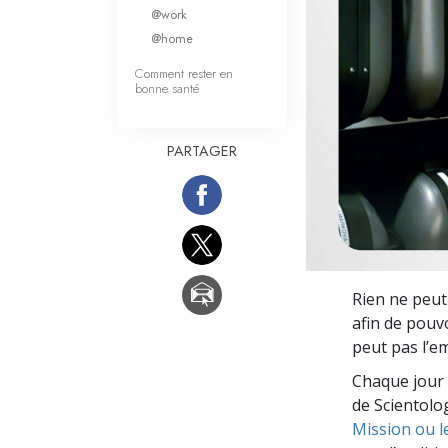
Qu’est-ce que la gran
@work
@home
Comment rester en
bonne santé
PARTAGER
Rien ne peut
afin de pouv
peut pas l’e
Chaque jour 
de Scientolog
Mission ou l