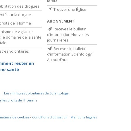
le site
bilitation des drogués
Trouver une Église
érité sur la drogue
ABONNEMENT
droits de l’Homme
Recevez le bulletin
nisme de vigilance
d’information Nouvelles
 le domaine de la santé
journalières
tale
Recevez le bulletin
stres volontaires
d’information Scientology
Aujourd’hui
ment rester en
ne santé
Les ministres volontaires de Scientology
r les droits de l’Homme
 matière de cookies
•
Conditions d’utilisation
•
Mentions légales