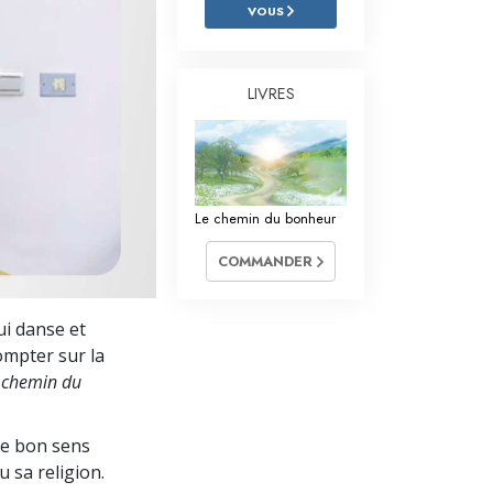
L’échelle des tons émotionnels
VOUS
Réponses aux drogues
LIVRES
Les enfants
Des outils pour le monde du travail
L’éthique et les conditions
Le chemin du bonheur
La raison de l’oppression
COMMANDER
Les investigations
Les fondements de l’organisation
ui danse et
ompter sur la
Les fondements des relations publiques
 chemin du
Cibles et buts
le bon sens
La technologie de l’étude
u sa religion.