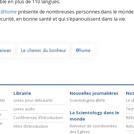
ible en plus de 110 langues.
ts @home
présente de nombreuses personnes dans le monde 
écurité, en bonne santé et qui s’épanouissent dans la vie.
aïwan
Le chemin du bonheur
@home
Librairie
Nouvelles journalières
Not
ils
Livres pour débutants
Scientologists @life
Le 
Livres audio
Tech
La Scientology dans le
l
Conférences d’introduction
Réfo
monde
ie
Releveur de coordonnées
Films d’introduction
Réha
des Églises