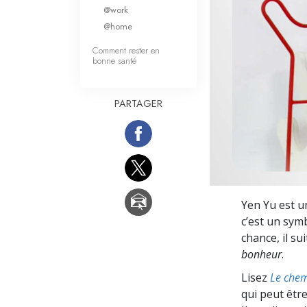
Qu’est-ce que la gran
@work
@home
Comment rester en
bonne santé
PARTAGER
Yen Yu est u
c’est un sym
chance, il s
bonheur
.
Lisez
Le chem
qui peut être