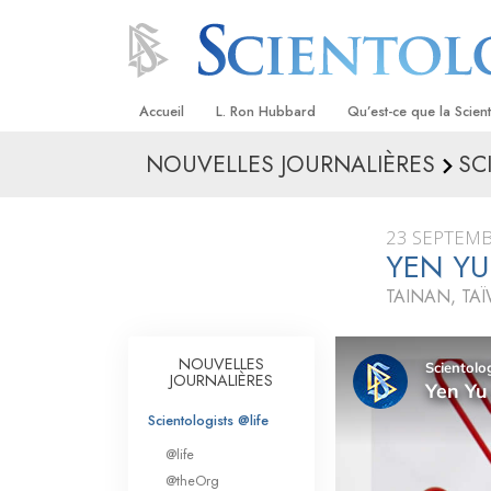
Accueil
L. Ron Hubbard
Qu’est-ce que la Scien
NOUVELLES JOURNALIÈRES
SC
Croyances et pratique
Credos et Codes de Sc
23 SEPTEMB
Les scientologues et la
YEN YU
TAINAN, TA
Rencontrez un sciento
À l’intérieur d’une égli
NOUVELLES
JOURNALIÈRES
Les principes de base 
Scientologie
Scientologists @life
La Dianétique : Une in
@life
@theOrg
Amour et haine –