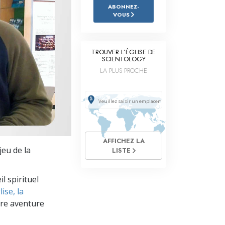
L’échelle des tons émotionnels
ABONNEZ-
VOUS
Réponses aux drogues
Les enfants
TROUVER L’ÉGLISE DE
SCIENTOLOGY
Des outils pour le monde du travail
LA PLUS PROCHE
L’éthique et les conditions
La raison de l’oppression
Les investigations
AFFICHEZ LA
Les fondements de l’organisation
jeu de la
LISTE
Les fondements des relations publiques
l spirituel
Cibles et buts
ise, la
re aventure
La technologie de l’étude