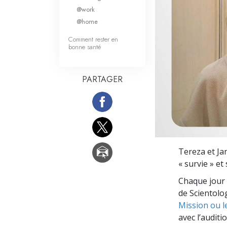
Qu’est-ce que la gran
@work
@home
Comment rester en
bonne santé
PARTAGER
Tereza et Jan
« survie » et
Chaque jour 
de Scientolog
Mission ou l
avec l’auditio