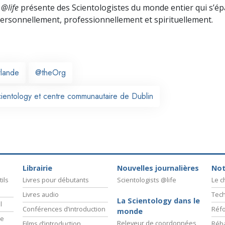
 @life
présente des Scientologistes du monde entier qui s’é
 personnellement,
professionnellement et spirituellement.
rlande
@theOrg
cientology et centre communautaire de Dublin
Librairie
Nouvelles journalières
Not
ils
Livres pour débutants
Scientologists @life
Le 
Livres audio
Tech
La Scientology dans le
l
Conférences d’introduction
Réfo
monde
ie
Releveur de coordonnées
Films d’introduction
Réha