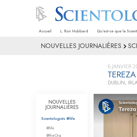
Accueil
L. Ron Hubbard
Qu’est-ce que la Scien
NOUVELLES JOURNALIÈRES
SC
Croyances et pratique
Credos et Codes de Sc
6 JANVIER 2
Les scientologues et la
TEREZA
DUBLIN, IR
Rencontrez un sciento
À l’intérieur d’une égli
NOUVELLES
JOURNALIÈRES
Les principes de base 
Scientologie
Scientologists @life
La Dianétique : Une in
@life
@theOrg
Amour et haine –