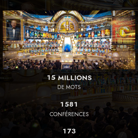
1
5
MILLIONS
DE MOTS
1
5
8
1
CONFÉRENCES
1
7
3