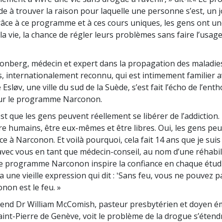
e à trouver la raison pour laquelle une personne s’est, un j
râce à ce programme et à ces cours uniques, les gens ont un
a vie, la chance de régler leurs problèmes sans faire l’usag
ronberg, médecin et expert dans la propagation des maladie
, internationalement reconnu, qui est intimement familier a
sløv, une ville du sud de la Suède, s’est fait l’écho de l’en
sur le programme Narconon.
’est que les gens peuvent réellement se libérer de l’addiction.
tre humains, être eux-mêmes et être libres. Oui, les gens pe
ce à Narconon. Et voilà pourquoi, cela fait 14 ans que je suis
avec vous en tant que médecin-conseil, au nom d’une réhabili
Le programme Narconon inspire la confiance en chaque étudia
 y a une vieille expression qui dit : ʻSans feu, vous ne pouvez p
non est le feu. »
rend Dr William McComish, pasteur presbytérien et doyen ém
aint-Pierre de Genève, voit le problème de la drogue s’éten