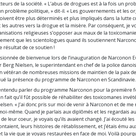
teurs de la société. « L’abus de drogues est à la fois un pr
 un problème politique, »
dit-il.
« Les gouvernements et les or
oivent être plus déterminés et plus impliqués dans la lutte 
les autres vers la drogue et la misère. Par conséquent, je v
anisations religieuses s’opposer aux maux de la toxicomanie
ment que les scientologues quand ils soutiennent Narcon
e résultat de ce soutien !
sionnée de bienvenue lors de l’inauguration de Narconon Eu
 Berg Nielsen, le superintendant en chef de la police danoise
 un vétéran de nombreuses missions de maintien de la paix d
salué la présence du programme de Narconon en Scandinavie.
 entendu parler du programme Narconon pour la première fo
n fait qu’il fût possible de réhabiliter des toxicomanes invété
ielsen. « J’ai donc pris sur moi de venir à Narconon et de me
oi-même. Quand je parlais aux diplômés et les regardais au
 de leur coeur, je voyais qu’ils avaient changé. J’ai écouté les
ontaient, leurs histoires de rétablissement, et j’étais ému a
t la vie que je voyais restaurées en face de moi. Voilà pourq