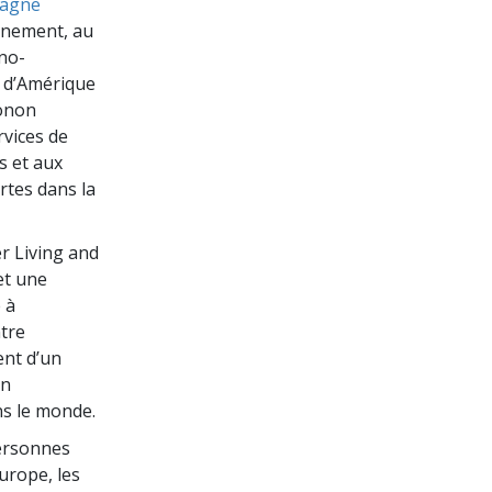
pagne
nement, au
ino-
s d’Amérique
conon
rvices de
s et aux
ortes dans la
er Living and
et une
 à
ntre
ent d’un
un
ns le monde.
personnes
Europe, les