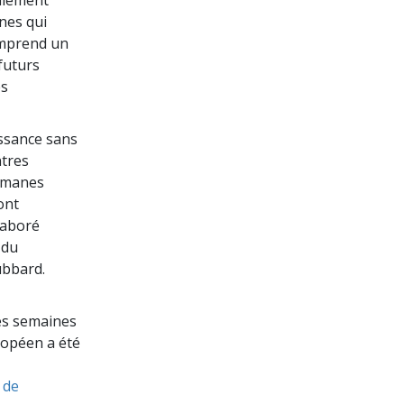
nes qui
comprend un
 futurs
es
issance sans
ntres
comanes
ont
laboré
 du
ubbard.
les semaines
ropéen a été
 de