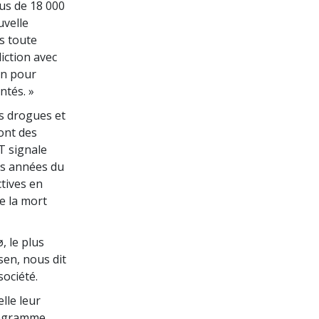
us de 18 000
uvelle
s toute
iction avec
on pour
tés. »
s drogues et
ont des
T signale
es années du
tives en
e la mort
, le plus
sen, nous dit
ociété.
lle leur
programme