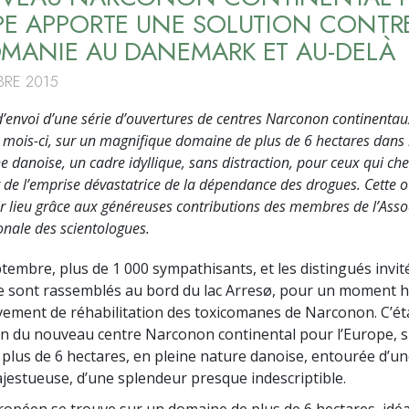
PE APPORTE UNE SOLUTION CONTR
MANIE AU DANEMARK ET AU-DELÀ
BRE 2015
’envoi d’une série d’ouvertures de centres Narconon continentau
 mois-ci, sur un magnifique domaine de plus de 6 hectares dans 
danoise, un cadre idyllique, sans distraction, pour ceux qui ch
r de l’emprise dévastatrice de la dépendance des drogues. Cette 
r lieu grâce aux généreuses contributions des membres de l’Asso
onale des scientologues.
tembre, plus de 1 000 sympathisants, et les distingués invit
 sont rassemblés au bord du lac Arresø, pour un moment h
ement de réhabilitation des toxicomanes de Narconon. C’ét
on du nouveau centre Narconon continental pour l’Europe, 
 plus de 6 hectares, en pleine nature danoise, entourée d’un
jestueuse, d’une splendeur presque indescriptible.
ropéen se trouve sur un domaine de plus de 6 hectares, idé