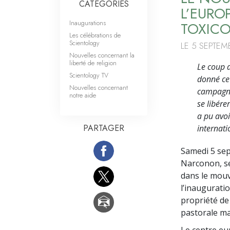
CATÉGORIES
L’EURO
Inaugurations
TOXICO
Les célébrations de
Scientology
LE 5 SEPTEM
Nouvelles concernant la
liberté de religion
Le coup d
Scientology TV
donné ce
Nouvelles concernant
campagne 
notre aide
se libére
a pu avoi
PARTAGER
internati
Samedi 5 sep
Narconon, se
dans le mouv
l’inaugurati
propriété de
pastorale ma
Le centre eu