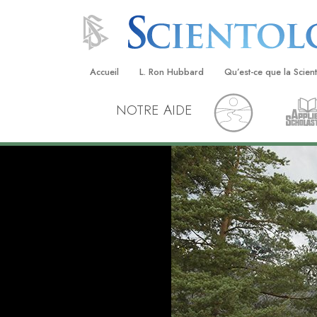
Accueil
L. Ron Hubbard
Qu’est-ce que la Scien
NOTRE AIDE
Croyances et pratique
Credos et Codes de Sc
Les scientologues et la
Rencontrez un sciento
À l’intérieur d’une égli
Les principes de base 
Scientologie
La Dianétique : Une in
Amour et haine –