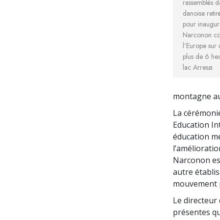
rassemblés 
danoise retir
pour inaugur
Narconon con
l’Europe sur 
plus de 6 he
lac Arresø.
montagne au-
La cérémonie 
Education In
éducation mei
l’amélioratio
Narconon est
autre établi
mouvement po
Le directeur
présentes qui