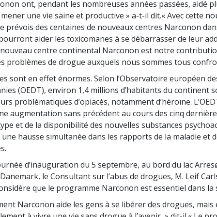
onon ont, pendant les nombreuses années passées, aidé pl
ener une vie saine et productive » a-t-il dit.« Avec cette no
, je prévois des centaines de nouveaux centres Narconon dan
 pourront aider les toxicomanes à se débarrasser de leur add
Ce nouveau centre continental Narconon est notre contributi
es problèmes de drogue auxquels nous sommes tous confron
s sont en effet énormes. Selon l’Observatoire européen de
nies (OEDT), environ 1,4 millions d’habitants du continent s
rs problématiques d’opiacés, notamment d’héroïne. L’OED
ne augmentation sans précédent au cours des cinq dernièr
ype et de la disponibilité des nouvelles substances psychoac
 une hausse simultanée dans les rapports de la maladie et d
s.
ournée d’inauguration du 5 septembre, au bord du lac Arresø
 Danemark, le Consultant sur l’abus de drogues, M. Leif Carl
considère que le programme Narconon est essentiel dans la s
ent Narconon aide les gens à se libérer des drogues, mais e
ement à vivre une vie sans drogue à l’avenir, » dit-il.« Le 