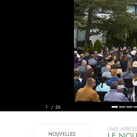
Qu’est-ce que la gran
1
/
26
LAKE ARRES
LE NO
NOUVELLES