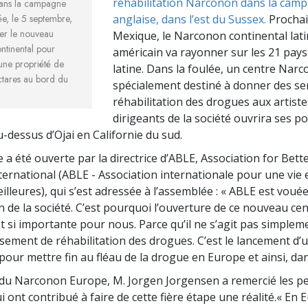
réhabilitation Narconon dans la cam
dans la campagne
ée, le 5 septembre,
anglaise, dans l’est du Sussex.
Prochai
er le nouveau
Mexique, le Narconon continental lat
tinental pour
américain va rayonner sur les 21 pay
une propriété de
latine. Dans la foulée, un centre Nar
ctares au bord du
spécialement destiné à donner des se
réhabilitation des drogues aux artiste
dirigeants de la société ouvrira ses p
dessus d’Ojai en Californie du sud.
a été ouverte par la directrice d’ABLE, Association for Bett
ternational (ABLE - Association internationale pour une vie 
lleures), qui s’est adressée à l’assemblée : « ABLE est vouée
n de la société. C’est pourquoi l’ouverture de ce nouveau ce
 si importante pour nous. Parce qu’il ne s’agit pas simplem
ssement de réhabilitation des drogues. C’est le lancement d’
ur mettre fin au fléau de la drogue en Europe et ainsi, da
 du Narconon Europe, M. Jorgen Jorgensen a remercié les 
 ont contribué à faire de cette fière étape une réalité.« En 