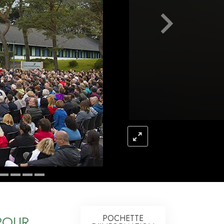
L’échelle des tons émotionnels
Réponses aux drogues
Les enfants
Des outils pour le monde du travail
L’éthique et les conditions
La raison de l’oppression
Les investigations
Les fondements de l’organisation
Les fondements des relations publiques
Cibles et buts
La technologie de l’étude
POUR
POCHETTE