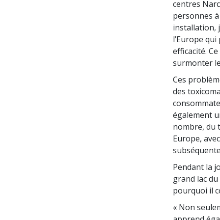
centres Narc
personnes à m
installation
l’Europe qui
efficacité. 
surmonter l
Ces problème
des toxicoma
consommateu
également u
nombre, du t
Europe, avec
subséquente
Pendant la j
grand lac du
pourquoi il 
« Non seulem
apprend égal