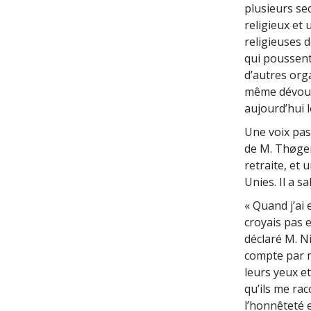
plusieurs sec
religieux et
religieuses d
qui poussent 
d’autres org
même dévoue
aujourd’hui l
Une voix pas
de M. Thøger
retraite, et
Unies. Il a 
« Quand j’ai
croyais pas e
déclaré M. N
compte par m
leurs yeux et
qu’ils me rac
l’honnêteté e