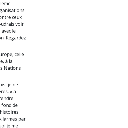
oblème
ganisations
contre ceux
oudrais voir
 avec le
on. Regardez
rope, celle
, à la
es Nations
is, je ne
rés, » a
 rendre
 fond de
 histoires
ux larmes par
uoi je me