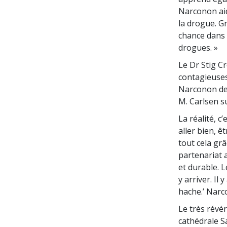
Narconon aid
la drogue. G
chance dans l
drogues. »
Le Dr Stig C
contagieuses
Narconon de E
M. Carlsen 
La réalité, c
aller bien, ê
tout cela grâ
partenariat 
et durable. 
y arriver. Il
hache.ʼ Narco
Le très révé
cathédrale S