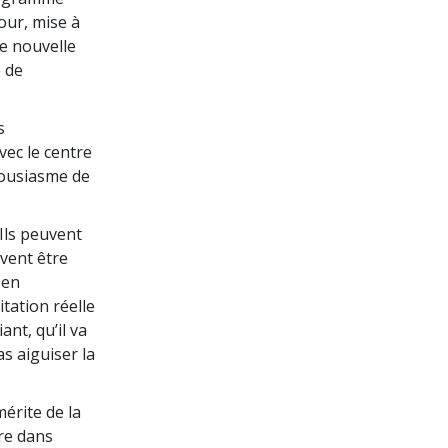
our, mise à
e nouvelle
e de
s
vec le centre
thousiasme de
 Ils peuvent
uvent être
 en
tation réelle
nt, qu’il va
as aiguiser la
érite de la
dre dans