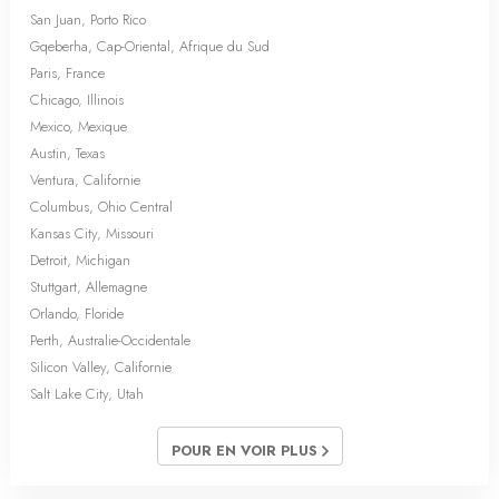
San Juan, Porto Rico
Gqeberha, Cap-Oriental, Afrique du Sud
Paris, France
Chicago, Illinois
Mexico, Mexique
Austin, Texas
Ventura, Californie
Columbus, Ohio Central
Kansas City, Missouri
Detroit, Michigan
Stuttgart, Allemagne
Orlando, Floride
Perth, Australie-Occidentale
Silicon Valley, Californie
Salt Lake City, Utah
POUR EN VOIR PLUS