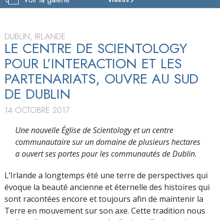
ÉGLISE
DE
SCIENTOLOGY
ET
DUBLIN, IRLANDE
CENTRE
LE CENTRE DE SCIENTOLOGY
COMMUNAUTAIRE
POUR L’INTERACTION ET LES
DE
DUBLIN
PARTENARIATS, OUVRE AU SUD
DE DUBLIN
VISITE
INAUGURATION
14 OCTOBRE 2017
Une nouvelle Église de Scientology et un centre
communautaire sur un domaine de plusieurs hectares
a ouvert ses portes pour les communautés de Dublin.
L’Irlande a longtemps été une terre de perspectives qui
évoque la beauté ancienne et éternelle des histoires qui
sont racontées encore et toujours afin de maintenir la
Terre en mouvement sur son axe. Cette tradition nous