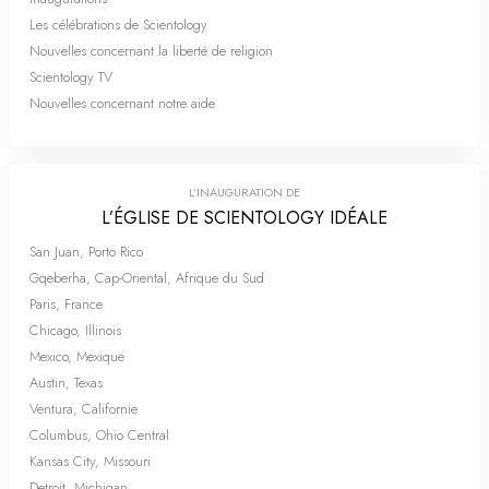
Les célébrations de Scientology
Nouvelles concernant la liberté de religion
Scientology TV
Nouvelles concernant notre aide
L’INAUGURATION DE
L’ÉGLISE DE SCIENTOLOGY IDÉALE
San Juan, Porto Rico
Gqeberha, Cap-Oriental, Afrique du Sud
Paris, France
Chicago, Illinois
Mexico, Mexique
Austin, Texas
Ventura, Californie
Columbus, Ohio Central
Kansas City, Missouri
Detroit, Michigan