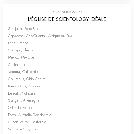
L’INAUGURATION DE
L’ÉGLISE DE SCIENTOLOGY IDÉALE
San Juan, Porto Rico
Gqeberha, Cap-Oriental, Afrique du Sud
Paris, France
Chicago, Illinois
Mexico, Mexique
Austin, Texas
Ventura, Californie
Columbus, Ohio Central
Kansas City, Missouri
Detroit, Michigan
Stuttgart, Allemagne
Orlando, Floride
Perth, Australie-Occidentale
Silicon Valley, Californie
Salt Lake City, Utah