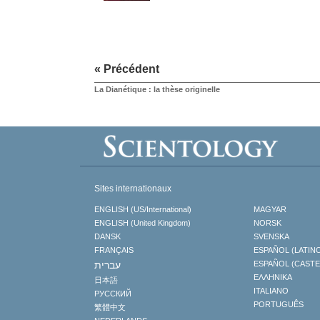
« Précédent
La Dianétique : la thèse originelle
Sites internationaux
ENGLISH (US/International)
MAGYAR
ENGLISH (United Kingdom)
NORSK
DANSK
SVENSKA
FRANÇAIS
ESPAÑOL (LATIN
עברית
ESPAÑOL (CAST
ΕΛΛΗΝΙΚA
日本語
ITALIANO
РУССКИЙ
PORTUGUÊS
繁體中文