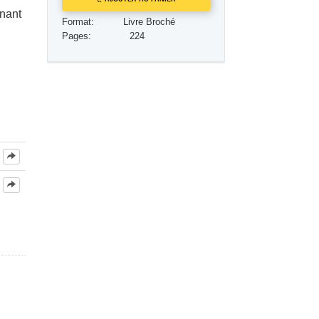
inant
Réponses aux drogues
Format:
Livre Broché
Pages:
224
Les enfants
Des outils pour le monde du travail
L’éthique et les conditions
La raison de l’oppression
Les investigations
Les fondements de l’organisation
Les fondements des relations publiques
Cibles et buts
La technologie de l’étude
La communication