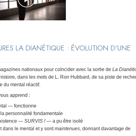
RES LA DIANÉTIQUE : ÉVOLUTION D’UNE
s magazines nationaux pour coïncider avec la sortie de
La Dianéti
l’histoire, dans les mots de L. Ron Hubbard, de sa piste de rech
 du mental réactif.
 vous apprend :
ntal — fonctionne
la personnalité fondamentale
existence —
SURVIS !
— a pu être isolé
 dans le mental et y sont
maintenues
, donnant davantage de