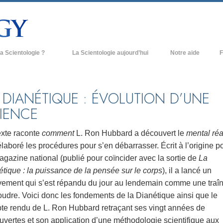
a Scientologie ?
La Scientologie aujourd’hui
Notre aide
F
iques
Églises de Scientologie
Ant
e Scientologie
Nouvelles Églises de Scientologie
À l
 DIANÉTIQUE : ÉVOLUTION D’UNE
IENCE
et la Scientologie
Organisations avancées
L’o
entologue
Base à terre de Flag
exte raconte
comment
L. Ron Hubbard a découvert le
mental réa
élaboré les procédures pour s’en débarrasser. Écrit à l’origine p
 église
Freewinds
gazine national (publié pour coïncider avec la sortie de
La
ase de la Scientologie
Apporter la Scientologie au monde
tique : la puissance de la pensée sur le corps
), il a lancé un
entier
ement qui s’est répandu du jour au lendemain comme une traî
e introduction
David Miscavige - Chef ecclésiastique
udre. Voici donc les fondements de la Dianétique ainsi que le
de la Scientologie
te rendu de L. Ron Hubbard retraçant ses vingt années de
grandeur ?
uvertes et son application d’une méthodologie scientifique aux