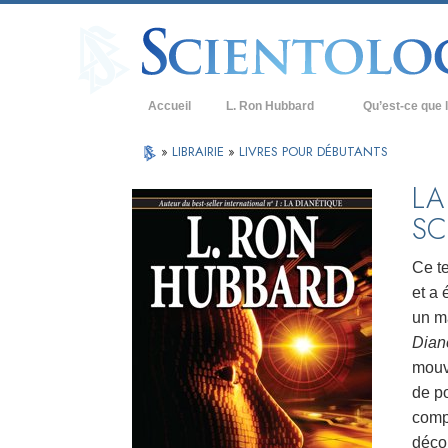
Accueil
L. Ron Hubbard
Qu’est-ce que l
Croyances et prat
»
LIBRAIRIE
»
LIVRES POUR DÉBUTANTS
Credos et Codes d
LA
SC
Les scientologues 
Rencontrez un sci
Ce t
et a 
À l’intérieur d’une
un ma
Les principes de b
Diané
mouv
La Dianétique : Un
de po
Amour et haine –
comp
Qu’est-ce que la 
déco