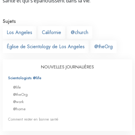
santé et qui s’épanouissent dans la vie.
Sujets
Los Angeles
Californie
@church
Église de Scientology de Los Angeles
@theOrg
NOUVELLES JOURNALIÈRES
Scientologists @life
@life
@theOrg
@work
@home
Comment rester en bonne santé