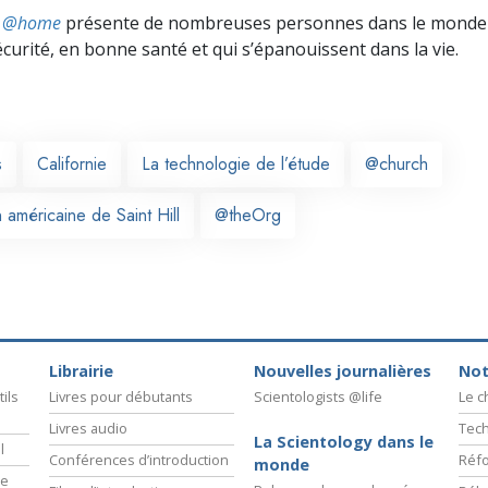
ts @home
présente de nombreuses personnes dans le monde 
écurité, en bonne santé et qui s’épanouissent dans la vie.
s
Californie
La technologie de l’étude
@church
 américaine de Saint Hill
@theOrg
Librairie
Nouvelles journalières
Not
ils
Livres pour débutants
Scientologists @life
Le 
Livres audio
Tech
La Scientology dans le
l
Conférences d’introduction
Réfo
monde
ie