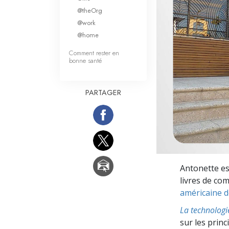
Qu’est-ce que la gran
@theOrg
@work
@home
Comment rester en
bonne santé
PARTAGER
Antonette es
livres de co
américaine de
La technologi
sur les prin