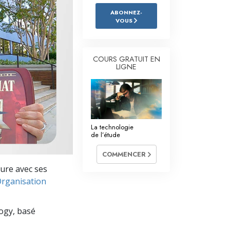
L’échelle des tons émotionnels
ABONNEZ-
VOUS
Réponses aux drogues
Les enfants
COURS GRATUIT EN
Des outils pour le monde du travail
LIGNE
L’éthique et les conditions
La raison de l’oppression
La technologie
Les investigations
de l’étude
Les fondements de l’organisation
COMMENCER
eure avec ses
Les fondements des relations publiques
Organisation
Cibles et buts
logy, basé
La technologie de l’étude