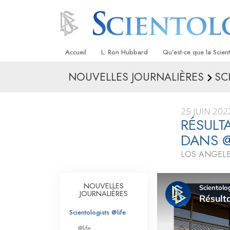
Accueil
L. Ron Hubbard
Qu’est-ce que la Scien
NOUVELLES JOURNALIÈRES
SC
Croyances et pratique
Credos et Codes de Sc
25 JUIN 202
Les scientologues et la
RÉSULT
DANS 
Rencontrez un sciento
LOS ANGELE
À l’intérieur d’une égli
Les principes de base 
NOUVELLES
Scientologie
JOURNALIÈRES
La Dianétique : Une in
Scientologists @life
@life
Amour et haine –