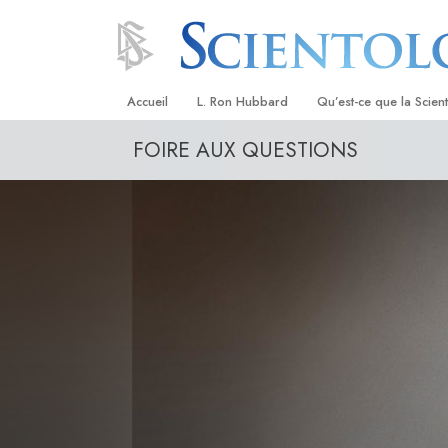
Accueil
L. Ron Hubbard
Qu’est-ce que la Scien
FOIRE AUX QUESTIONS
Croyances et pratique
Credos et Codes de Sc
Les scientologues et la
Rencontrez un sciento
À l’intérieur d’une égli
Les principes de base 
Scientologie
La Dianétique : Une in
Amour et haine –