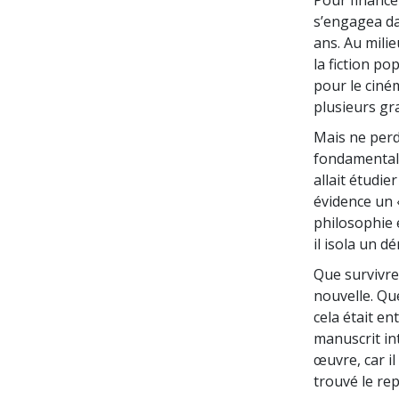
Pour finance
s’engagea da
ans. Au milie
la fiction po
pour le ciné
plusieurs gr
Mais ne perd
fondamentales
allait étudi
évidence un 
philosophie 
il isola un 
Que survivre
nouvelle. Q
cela était e
manuscrit in
œuvre, car i
trouvé le re