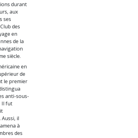
tions durant
urs, aux
s ses
 Club des
oyage en
ennes de la
 navigation
me siècle.
méricaine en
supérieur de
t le premier
 distingua
es anti-sous-
Il fut
it
Aussi, il
l’amena à
ombres des