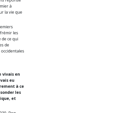
ans réponse
emier à
r la vie que
remiers
 frémir les
 de ce qui
es de
 occidentales
e vivais en
avais eu
irement à ce
 sonder les
ique, et