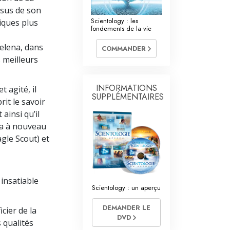
La communication
ssus de son
Scientology : les
iques plus
fondements de la vie
Helena, dans
COMMANDER
 meilleurs
INFORMATIONS
 agité, il
SUPPLÉMENTAIRES
rit le savoir
 ainsi qu’il
gua à nouveau
agle Scout) et
 insatiable
Scientology : un aperçu
DEMANDER LE
cier de la
DVD
 qualités