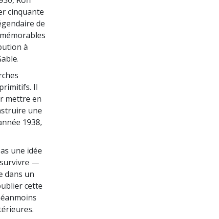
1930, Ron
rer cinquante
légendaire de
os mémorables
bution à
able.
erches
imitifs. Il
ur mettre en
nstruire une
’année 1938,
pas une idée
e survivre —
te dans un
publier cette
t néanmoins
térieures.