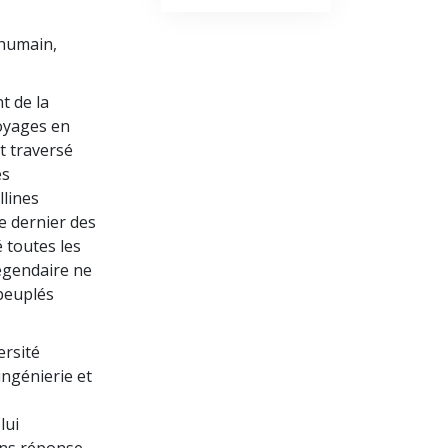
 humain,
t de la
oyages en
et traversé
es
llines
le dernier des
 toutes les
légendaire ne
rpeuplés
ersité
ingénierie et
lui