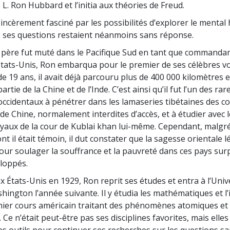
 L. Ron Hubbard et l’initia aux théories de Freud.
sincèrement fasciné par les possibilités d’explorer le mental
 ses questions restaient néanmoins sans réponse.
père fut muté dans le Pacifique Sud en tant que commandan
tats-Unis, Ron embarqua pour le premier de ses célèbres v
 de 19 ans, il avait déjà parcouru plus de 400 000 kilomètres 
rtie de la Chine et de l’Inde. C’est ainsi qu’il fut l’un des rar
occidentaux à pénétrer dans les lamaseries tibétaines des co
de Chine, normalement interdites d’accès, et à étudier avec 
yaux de la cour de Kublai khan lui-même. Cependant, malgré
nt il était témoin, il dut constater que la sagesse orientale 
 pour soulager la souffrance et la pauvreté dans ces pays su
loppés.
x États-Unis en 1929, Ron reprit ses études et entra à l’Univ
ington l’année suivante. Il y étudia les mathématiques et l’
emier cours américain traitant des phénomènes atomiques et
 Ce n’était peut-être pas ses disciplines favorites, mais elles 