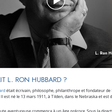
deur ?
L. Ron H
AIT L. RON HUBBARD ?
ard
était écrivain, philosophe, philanthrope et fondateur de l
 Il est né le 13 mars 1911, à Tilden, dans le Nebraska et est 
ute aventureuse commença à un âge précoce. Sous la direct