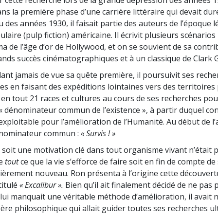
r cette recherche lors de la grande dépression des années 
ns la première phase d’une carrière littéraire qui devait du
u des années 1930, il faisait partie des auteurs de l’époque 
pulaire (pulp fiction) américaine. Il écrivit plusieurs scénari
ma de l’âge d’or de Hollywood, et on se souvient de sa contri
ands succès cinématographiques et à un classique de Clark G
ant jamais de vue sa quête première, il poursuivit ses rech
 en faisant des expéditions lointaines vers des territoires pr
er en tout 21 races et cultures au cours de ses recherches po
« dénominateur commun de l’existence », à partir duquel co
exploitable pour l’amélioration de l’Humanité. Au début de l
dénominateur commun :
« Survis ! »
 soit une motivation clé dans tout organisme vivant n’était 
ue
tout
ce que la vie s’efforce de faire soit en fin de compte d
ntièrement nouveau. Ron présenta à l’origine cette découver
titulé
« Excalibur ».
Bien qu’il ait finalement décidé de ne pas 
l lui manquait une véritable méthode d’amélioration, il avai
père philosophique qui allait guider toutes ses recherches ul