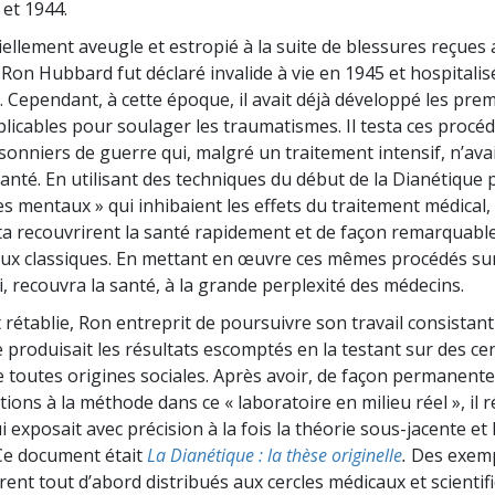
et 1944.
ellement aveugle et estropié à la suite de blessures reçues 
 Ron Hubbard fut déclaré invalide à vie en 1945 et hospitalis
. Cependant, à cette époque, il avait déjà développé les pre
licables pour soulager les traumatismes. Il testa ces procé
isonniers de guerre qui, malgré un traitement intensif, n’ava
santé. En utilisant des techniques du début de la Dianétique
es mentaux » qui inhibaient les effets du traitement médical,
ta recouvrirent la santé rapidement et de façon remarquabl
ux classiques. En mettant en œuvre ces mêmes procédés su
i, recouvra la santé, à la grande perplexité des médecins.
 rétablie, Ron entreprit de poursuivre son travail consistant à
e produisait les résultats escomptés en la testant sur des ce
de toutes origines sociales. Après avoir, de façon permanent
ions à la méthode dans ce « laboratoire en milieu réel », il 
exposait avec précision à la fois la théorie sous-jacente et 
Ce document était
La Dianétique : la thèse originelle
.
Des exemp
rent tout d’abord distribués aux cercles médicaux et scientif