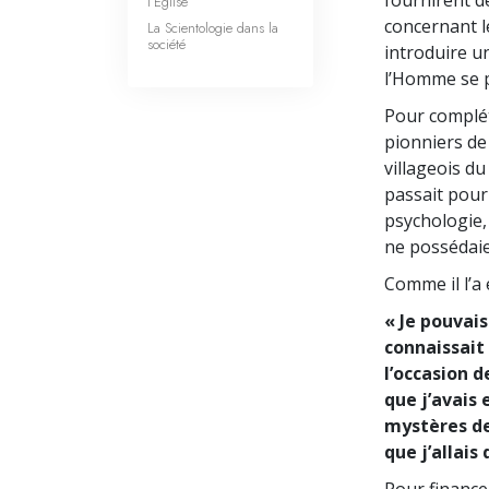
fournirent d
l’Église
concernant le
La Scientologie dans la
société
introduire u
l’Homme se p
Pour complét
pionniers de 
villageois du
passait pour
psychologie,
ne possédaie
Comme il l’a é
« Je pouvais
connaissait 
l’occasion 
que j’avais 
mystères de
que j’allais