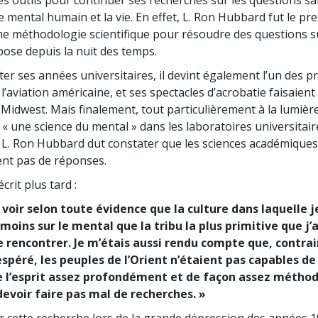
es outils pour continuer ses recherches sur les questions s
 mental humain et la vie. En effet, L. Ron Hubbard fut le pr
ne méthodologie scientifique pour résoudre des questions su
ose depuis la nuit des temps.
er ses années universitaires, il devint également l’un des p
l’aviation américaine, et ses spectacles d’acrobatie faisaient
 Midwest. Mais finalement, tout particulièrement à la lumière
 « une science du mental » dans les laboratoires universitair
 L. Ron Hubbard dut constater que les sciences académiques
nt pas de réponses.
crit plus tard :
 voir selon toute évidence que la culture dans laquelle j
moins sur le mental que la tribu la plus primitive que j’
de rencontrer. Je m’étais aussi rendu compte que, contra
espéré, les peuples de l’Orient n’étaient pas capables de
 l’esprit assez profondément et de façon assez méthod
 devoir faire pas mal de recherches. »