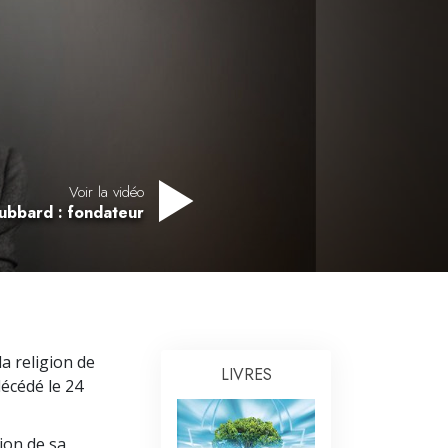
L’échelle des tons émotionnels
Réponses aux drogues
Les enfants
Des outils pour le monde du travail
L’éthique et les conditions
Voir la vidéo
La raison de l’oppression
ubbard : fondateur
Les investigations
Les fondements de l’organisation
Les fondements des relations publiques
a religion de
Cibles et buts
LIVRES
décédé le 24
La technologie de l’étude
ion de sa