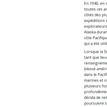
En 1940, en 
toutes ces a
côtés des pl
expéditions 
explorateurs
Alaska duran
côte Pacifiqu
qui a été uti
Lorsque la S
tant que lieu
renseignemen
blessé améric
dans le Paci
marines et o
plusieurs foi
profondément 
décida de re
poursuivre s