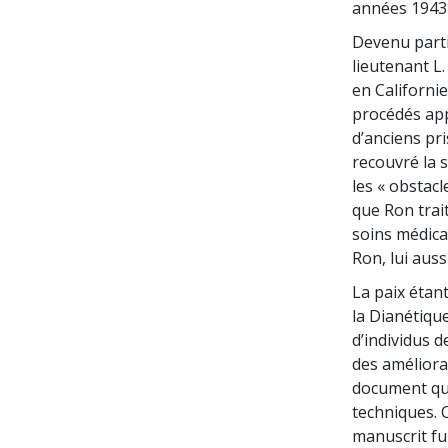
années 1943 
Devenu parti
lieutenant L.
en Californie
procédés app
d’anciens pr
recouvré la 
les « obstacl
que Ron trai
soins médica
Ron, lui auss
La paix étant
la Dianétiqu
d’individus 
des améliorat
document qui 
techniques. 
manuscrit fu