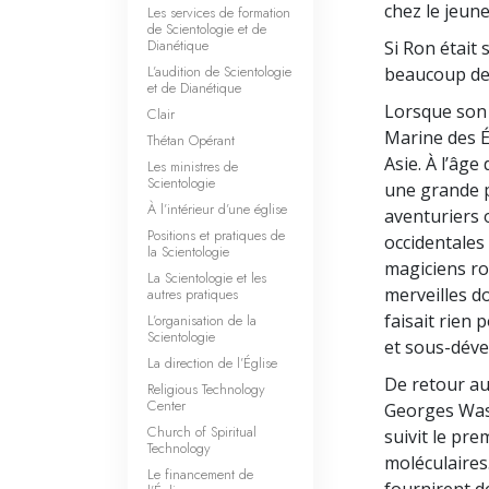
chez le jeune
Les services de formation
de Scientologie et de
Dianétique
Si Ron était 
L’audition de Scientologie
beaucoup de
et de Dianétique
Lorsque son 
Clair
Marine des É
Thétan Opérant
Asie. À l’âge
Les ministres de
Scientologie
une grande pa
À l’intérieur d’une église
aventuriers 
Positions et pratiques de
occidentales 
la Scientologie
magiciens ro
La Scientologie et les
merveilles do
autres pratiques
faisait rien
L’organisation de la
Scientologie
et sous-déve
La direction de l’Église
De retour au
Religious Technology
Center
Georges Wash
Church of Spiritual
suivit le pr
Technology
moléculaires.
Le financement de