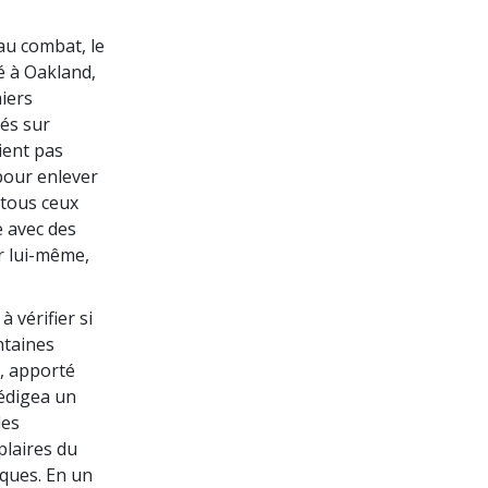
au combat, le
é à Oakland,
miers
dés sur
ient pas
 pour enlever
 tous ceux
e avec des
r lui-même,
 vérifier si
ntaines
e, apporté
rédigea un
les
laires du
iques. En un