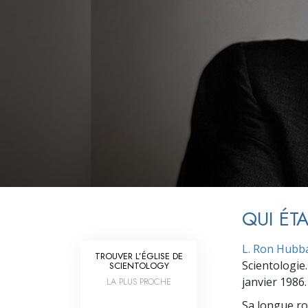
Qu’est-ce que la gran
QUI ÉT
L. Ron Hubb
TROUVER L’ÉGLISE DE
Scientologie.
SCIENTOLOGY
janvier 1986.
LA PLUS PROCHE
Sa longue ro