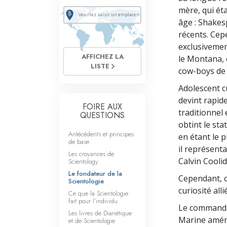
mère, qui éta
âge : Shakes
récents. Cep
exclusivemen
AFFICHEZ LA
le Montana, 
LISTE
cow-boys de 
Adolescent cu
devint rapide
FOIRE AUX
traditionnel 
QUESTIONS
obtint le sta
Antécédents et principes
en étant le p
de base
il représent
Les croyances de
Calvin Coolid
Scientology
Le fondateur de la
Cependant, c
Scientologie
curiosité all
Ce que la Scientologie
fait pour l’individu
Le commandan
Les livres de Dianétique
Marine améri
et de Scientologie