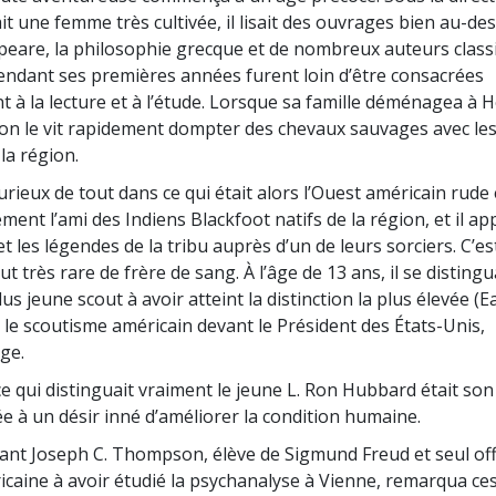
it une femme très cultivée, il lisait des ouvrages bien au-de
peare, la philosophie grecque et de nombreux auteurs class
endant ses premières années furent loin d’être consacrées
t à la lecture et à l’étude. Lorsque sa famille déménagea à 
on le vit rapidement dompter des chevaux sauvages avec les
la région.
rieux de tout dans ce qui était alors l’Ouest américain rude et
ment l’ami des Indiens Blackfoot natifs de la région, et il app
et les légendes de la tribu auprès d’un de leurs sorciers. C’est
tut très rare de frère de sang. À l’âge de 13 ans, il se distin
lus jeune scout à avoir atteint la distinction la plus élevée (E
a le scoutisme américain devant le Président des États-Unis,
ge.
e qui distinguait vraiment le jeune L. Ron Hubbard était son
iée à un désir inné d’améliorer la condition humaine.
t Joseph C. Thompson, élève de Sigmund Freud et seul offi
caine à avoir étudié la psychanalyse à Vienne, remarqua ces