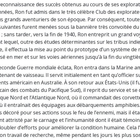
reconnaissance des succès obtenus au cours de ses explora
nnées, Ron fut admis dans le très célèbre Club des explorate
us grands aventuriers de son époque. Par conséquent, toute
suivantes furent menées sous la bannière très convoitée du
 ; sans tarder, vers la fin de 1940, Ron entreprit un grand v
t lequel, outre des études déterminantes sur les tribus indi
e, il effectua la mise au point du prototype d’un système de
lisé en mer et sur les voies aériennes jusqu’à la fin du vingtiè
econde Guerre mondiale éclata, Ron entra dans la Marine a
tenant de vaisseau. Il servit initialement en tant qu’officier 
ts américain en Australie. À son retour aux États-Unis (il fu
ain des combats du Pacifique Sud), il reprit du service et se
fique Nord et l’Atlantique Nord, où il commandait des corvett
ù il entraînait des équipages aux débarquements amphibies. 
s décoré pour ses actions sous le feu de l’ennemi, mais il éta
attristé par le carnage et l’inhumanité dont il était témoin. 
doubler d’efforts pour améliorer la condition humaine. Cela 
on travail de recherche, même pendant les jours les plus s