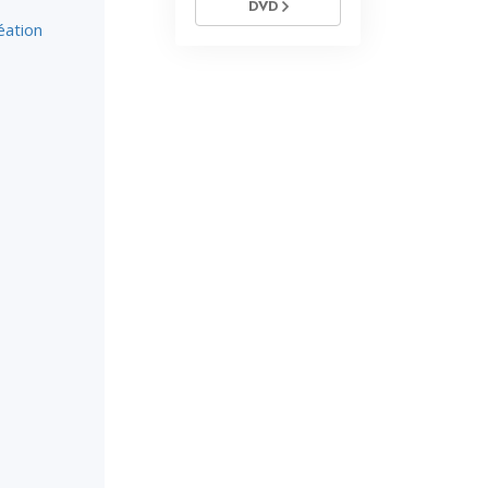
DVD
éation