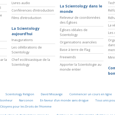
Livres audio
Tech
La Scientology dans le
l
Conférences d’introduction
Réfo
monde
ie
Releveur de coordonnées
Films d’introduction
Réha
des Églises
La v
La Scientology
Églises idéales de
Les 
aujourd’hui
Scientology
Inaugurations
Orga
Organisations avancées
dans
Les célébrations de
Base à terre de Flag
men
Scientology
Freewinds
Mini
ar la
Chef ecclésiastique de la
Scientology
Apporter la Scientologie au
Com
monde entier
bon
Scientology Religion
David Miscavige
Commencer un cours en ligne
u bonheur
Narconon
En faveur d’un monde sans drogue
Tous unis pou
Citoyens pour les Droits de l’Homme