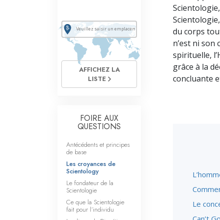
Scientologie,
Scientologi
du corps tou
n’est ni son
spirituelle, 
grâce à la dé
AFFICHEZ LA
concluante e
LISTE
FOIRE AUX
QUESTIONS
Antécédents et principes
de base
Les croyances de
Scientology
L’homme 
Le fondateur de la
Comment
Scientologie
Ce que la Scientologie
Le conce
fait pour l’individu
Can’t G