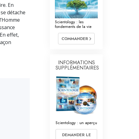
La communication
ire. En
 se détache
e l’Homme
Scientology : les
fondements de la vie
issance
En effet,
COMMANDER
façon
INFORMATIONS
SUPPLÉMENTAIRES
Scientology : un aperçu
DEMANDER LE