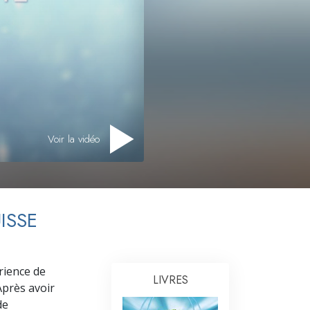
L’échelle des tons émotionnels
Réponses aux drogues
Les enfants
Des outils pour le monde du travail
L’éthique et les conditions
Voir la vidéo
La raison de l’oppression
Les investigations
Les fondements de l’organisation
ISSE
Les fondements des relations publiques
Cibles et buts
rience de
LIVRES
La technologie de l’étude
Après avoir
de