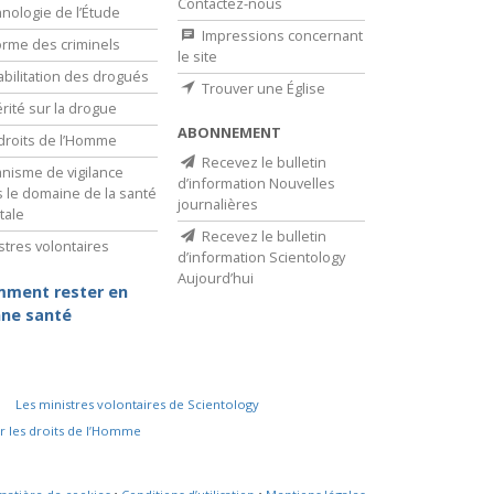
Contactez-nous
nologie de l’Étude
Impressions concernant
rme des criminels
le site
bilitation des drogués
Trouver une Église
érité sur la drogue
ABONNEMENT
droits de l’Homme
Recevez le bulletin
nisme de vigilance
d’information Nouvelles
 le domaine de la santé
journalières
tale
Recevez le bulletin
stres volontaires
d’information Scientology
Aujourd’hui
ment rester en
ne santé
Les ministres volontaires de Scientology
r les droits de l’Homme