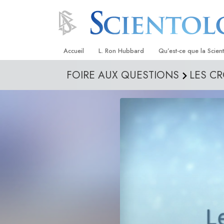
Accueil
L. Ron Hubbard
Qu’est-ce que la Scien
FOIRE AUX QUESTIONS
LES C
Croyances et pratique
Credos et Codes de Sc
Les scientologues et la
Rencontrez un sciento
À l’intérieur d’une égli
Les principes de base 
Scientologie
La Dianétique : Une in
Amour et haine –