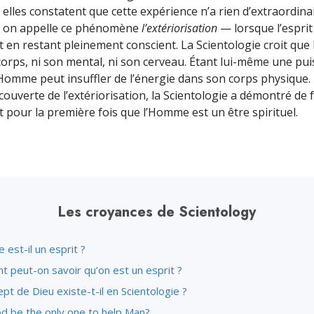
 elles constatent que cette expérience n’a rien d’extraordina
e, on appelle ce phénomène
l’extériorisation
— lorsque l’esprit
t en restant pleinement conscient. La Scientologie croit qu
 corps, ni son mental, ni son cerveau. Étant lui-même une pu
l’Homme peut insuffler de l’énergie dans son corps physique. 
couverte de l’extériorisation, la Scientologie a démontré de 
t pour la première fois que l’Homme est un être spirituel.
Les croyances de Scientology
est-il un esprit ?
 peut-on savoir qu’on est un esprit ?
pt de Dieu existe-t-il en Scientologie ?
od be the only one to help Man?