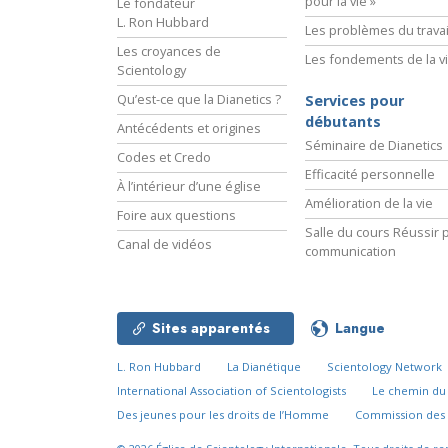
pour la vie »
Le fondateur
L. Ron Hubbard
Les problèmes du travai
Les croyances de
Les fondements de la v
Scientology
Qu’est-ce que la Dianetics ?
Services pour
débutants
Antécédents et origines
Séminaire de Dianetics
Codes et Credo
Efficacité personnelle
À l’intérieur d’une église
Amélioration de la vie
Foire aux questions
Salle du cours Réussir p
Canal de vidéos
communication
Sites apparentés
Langue
L. Ron Hubbard
La Dianétique
Scientology Network
International Association of Scientologists
Le chemin d
Des jeunes pour les droits de l’Homme
Commission des 